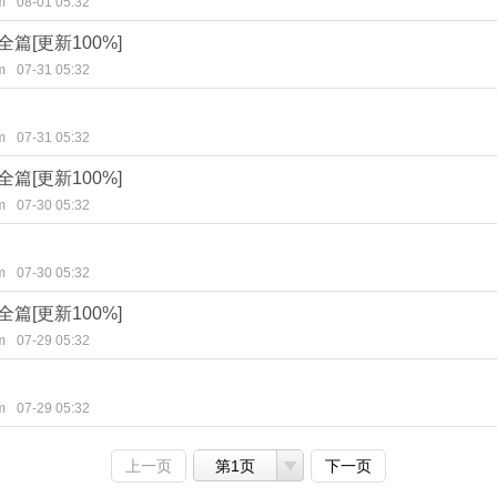
m
08-01 05:32
全篇[更新100%]
m
07-31 05:32
m
07-31 05:32
全篇[更新100%]
m
07-30 05:32
m
07-30 05:32
全篇[更新100%]
m
07-29 05:32
m
07-29 05:32
上一页
第1页
下一页