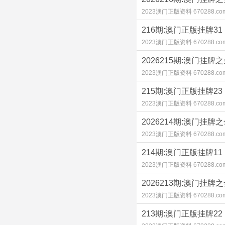
2023澳门正版资料 670288.co
216期:澳门正版挂牌31
2023澳门正版资料 670288.co
2026215期:澳门挂牌之
2023澳门正版资料 670288.co
215期:澳门正版挂牌23
2023澳门正版资料 670288.co
2026214期:澳门挂牌之
2023澳门正版资料 670288.co
214期:澳门正版挂牌11
2023澳门正版资料 670288.co
2026213期:澳门挂牌之
2023澳门正版资料 670288.co
213期:澳门正版挂牌22