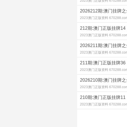
2023澳门正版资料 670288.co
2026212期:澳门挂牌之
2023澳门正版资料 670288.co
212期:澳门正版挂牌14
2023澳门正版资料 670288.co
2026211期:澳门挂牌之
2023澳门正版资料 670288.co
211期:澳门正版挂牌36
2023澳门正版资料 670288.co
2026210期:澳门挂牌之
2023澳门正版资料 670288.co
210期:澳门正版挂牌11
2023澳门正版资料 670288.co