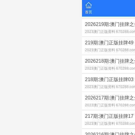
首页
2026219期:澳门挂牌之
2023澳门正版资料 670288.co
219期:澳门正版挂牌49
2023澳门正版资料 670288.co
2026218期:澳门挂牌之
2023澳门正版资料 670288.co
218期:澳门正版挂牌03
2023澳门正版资料 670288.co
2026217期:澳门挂牌之
2023澳门正版资料 670288.co
217期:澳门正版挂牌17
2023澳门正版资料 670288.co
2026216期:澳门挂牌之